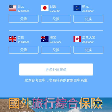
美元
日圓
歐元
32.56000
0.20780
37.85000
兌換
兌換
兌換
英鎊
澳幣
加拿大幣
44.51000
23.21000
23.60000
兌換
兌換
兌換
更多外匯報價
此為參考匯率，交易時將以實際匯率為主