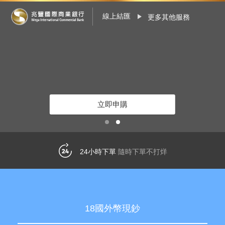
線上結匯
更多其他服務
立即申購
多筆申購/帳戶提領
兆豐網銀客戶獨享
18國外幣現鈔