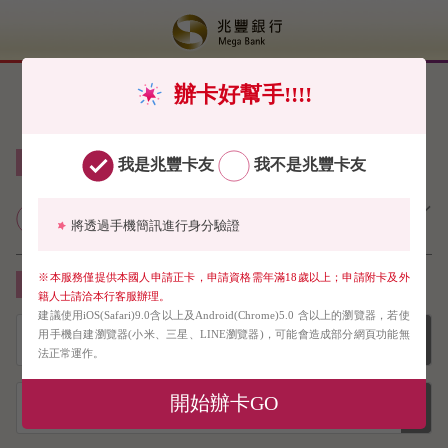
辦卡好幫手!!!!
線上申請信用卡免郵寄（限申請正卡）
我是兆豐卡友
我不是兆豐卡友
兆豐銀行個人網路銀行業務服務契
將透過手機簡訊進行身分驗證
約約定條款
※本服務僅提供本國人申請正卡，申請資格需年滿18歲以上；申請附卡及外
請下拉選單選擇您要申請的信用卡
籍人士請洽本行客服辦理。
建議使用iOS(Safari)9.0含以上及Android(Chrome)5.0 含以上的瀏覽器，若使
用手機自建瀏覽器(小米、三星、LINE瀏覽器)，可能會造成部分網頁功能無
法正常運作。
開始辦卡GO