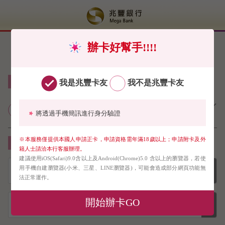
辦卡好幫手!!!!
線上申請信用卡免郵寄（限申請正卡）
我是兆豐卡友
我不是兆豐卡友
兆豐銀行個人網路銀行業務服務契
將透過手機簡訊進行身分驗證
約約定條款
※本服務僅提供本國人申請正卡，申請資格需年滿18歲以上；申請附卡及外
請下拉選單選擇您要申請的信用卡
籍人士請洽本行客服辦理。
建議使用iOS(Safari)9.0含以上及Android(Chrome)5.0 含以上的瀏覽器，若使
用手機自建瀏覽器(小米、三星、LINE瀏覽器)，可能會造成部分網頁功能無
法正常運作。
開始辦卡GO