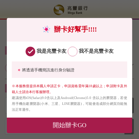
辦卡好幫手!!!!
線上申請信用卡免郵寄（限申請正卡）
我是兆豐卡友
我不是兆豐卡友
兆豐銀行個人網路銀行業務服務契
將透過手機簡訊進行身分驗證
約約定條款
※本服務僅提供本國人申請正卡，申請資格需年滿18歲以上；申請附卡及外
請下拉選單選擇您要申請的信用卡
籍人士請洽本行客服辦理。
建議使用iOS(Safari)9.0含以上及Android(Chrome)5.0 含以上的瀏覽器，若使
用手機自建瀏覽器(小米、三星、LINE瀏覽器)，可能會造成部分網頁功能無
法正常運作。
開始辦卡GO