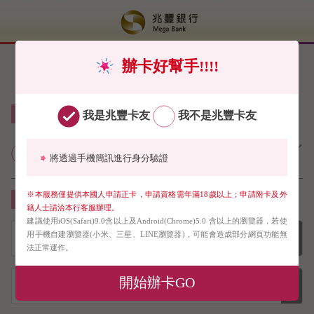
辦卡好幫手!!!!
線上申請信用卡免郵寄（限申請正卡）
我是兆豐卡友
我不是兆豐卡友
兆豐銀行個人網路銀行業務服務契
將透過手機簡訊進行身分驗證
約約定條款
※本服務僅提供本國人申請正卡，申請資格需年滿18歲以上；申請附卡及外
請下拉選單選擇您要申請的信用卡
籍人士請洽本行客服辦理。
建議使用iOS(Safari)9.0含以上及Android(Chrome)5.0 含以上的瀏覽器，若使
用手機自建瀏覽器(小米、三星、LINE瀏覽器)，可能會造成部分網頁功能無
法正常運作。
開始辦卡GO