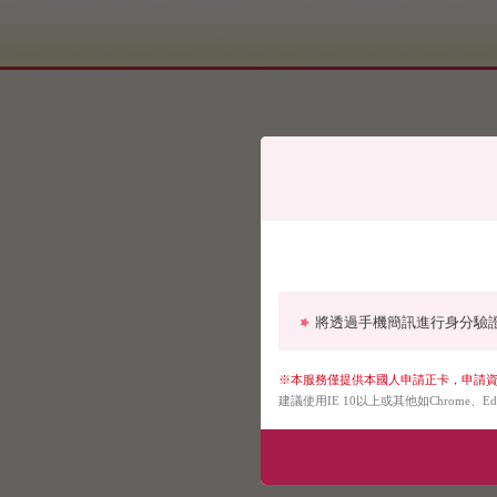
線上申請信用卡免郵
兆豐銀行
請下拉選單選擇您要
將透過手機簡訊進行身分驗
※本服務僅提供本國人申請正卡，申請資
建議使用IE 10以上或其他如Chrome、