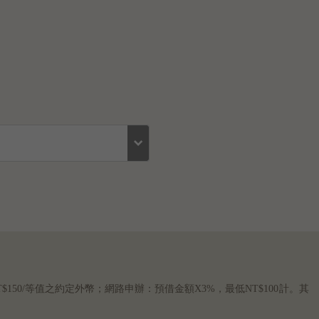
$150/等值之約定外幣；網路申辦：預借金額X3%，最低NT$100計。其