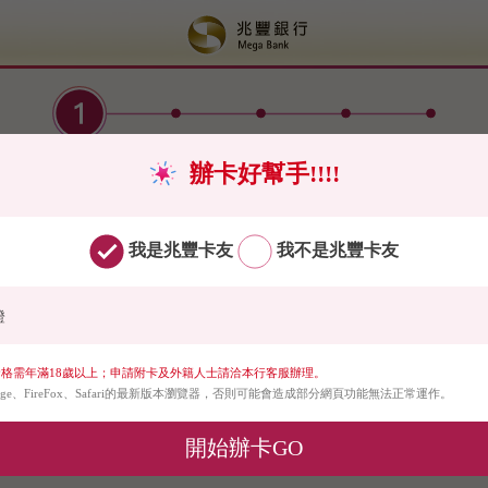
辦卡好幫手!!!!
寄（限申請正卡）
個人網路銀行業務服務契約約定條款
我是兆豐卡友
我不是兆豐卡友
申請的信用卡
證
格需年滿18歲以上；申請附卡及外籍人士請洽本行客服辦理。
Edge、FireFox、Safari的最新版本瀏覽器，否則可能會造成部分網頁功能無法正常運作。
開始辦卡GO