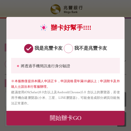
辦卡好幫手!!!!
線上申請信用卡免郵寄（限申請正卡）
我是兆豐卡友
我不是兆豐卡友
兆豐銀行個人網路銀行業務服務契
將透過手機簡訊進行身分驗證
約約定條款
※本服務僅提供本國人申請正卡，申請資格需年滿18歲以上；申請附卡及外
請下拉選單選擇您要申請的信用卡
籍人士請洽本行客服辦理。
建議使用iOS(Safari)9.0含以上及Android(Chrome)5.0 含以上的瀏覽器，若使
用手機自建瀏覽器(小米、三星、LINE瀏覽器)，可能會造成部分網頁功能無
法正常運作。
開始辦卡GO